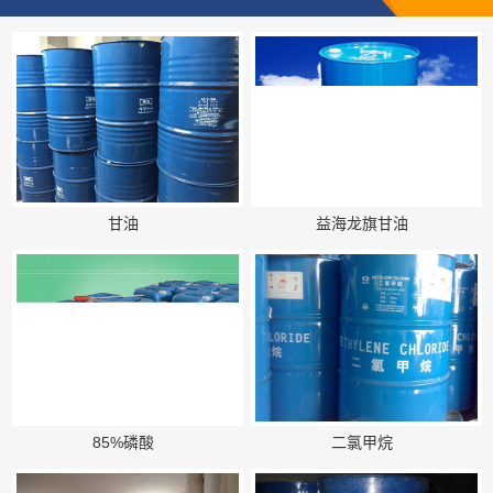
甘油
益海龙旗甘油
85%磷酸
二氯甲烷