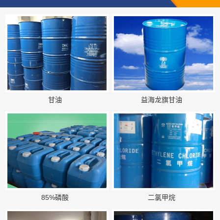
甘油
益海龙旗甘油
85%磷酸
二氯甲烷