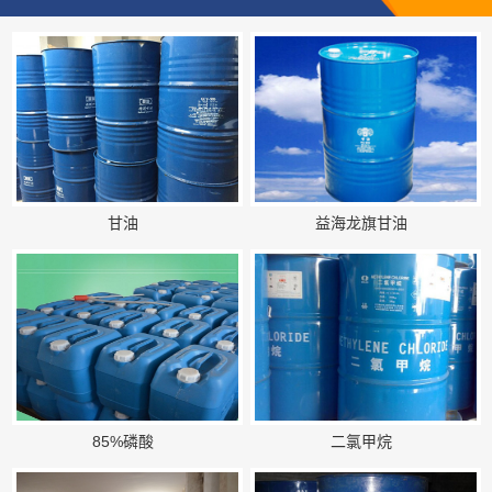
甘油
益海龙旗甘油
85%磷酸
二氯甲烷