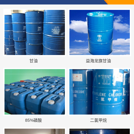
甘油
益海龙旗甘油
85%磷酸
二氯甲烷